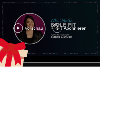
Vorschau
Abonnieren
$
Mehr laden
aecreativearts@gmail.com
Donate
Gift Card
Contact Us
Terms & Conditions