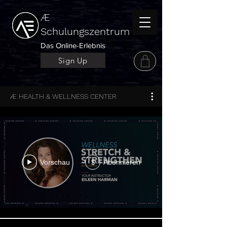
Æ
Schulungszentrum
Das Online-Erlebnis
Sign Up
Æ HEALTH & WELLNESS CENTER
Vorschau
Abonnieren
$