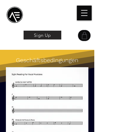
Æ
Schulungszentrum
Das Online-Erlebnis
Sign Up
Geschäftsbedingungen