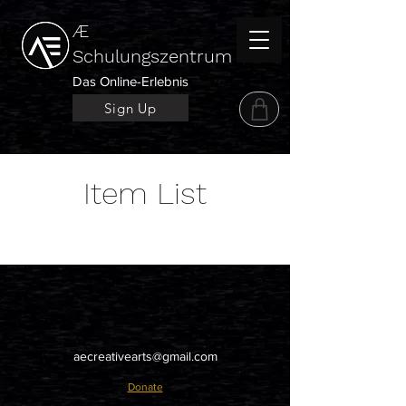
Æ
Schulungszentrum
Das Online-Erlebnis
Sign Up
Item List
aecreativearts@gmail.com
Donate