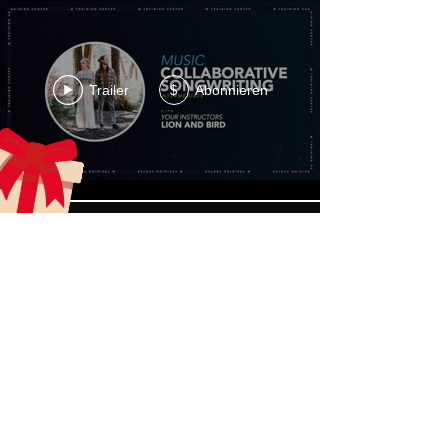
Trailer
Abonnieren
$
Mehr laden
aecreativearts@gmail.com
Donate
Gift Card
Contact Us
Terms & Conditions