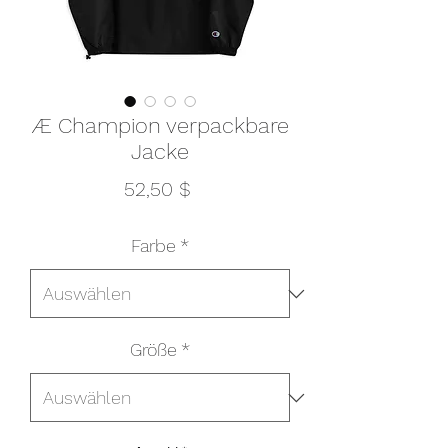
Æ Champion verpackbare
Jacke
Preis
52,50 $
Farbe
*
Größe
*