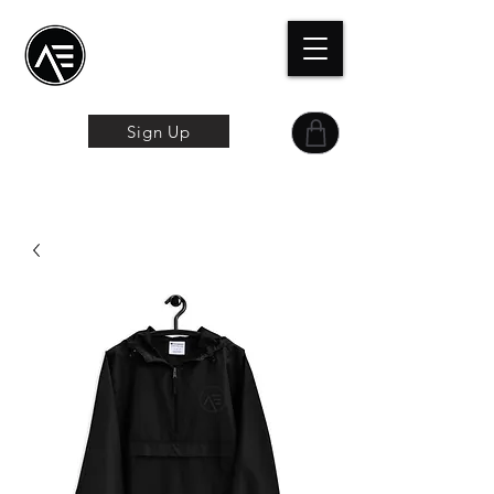
Æ
Schulungszentrum
Das Online-Erlebnis
Sign Up