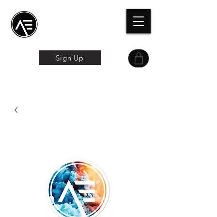
Æ
Schulungszentrum
Das Online-Erlebnis
Sign Up