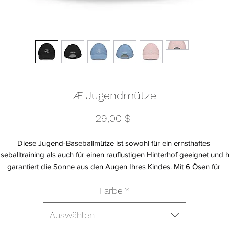
Æ Jugendmütze
Preis
29,00 $
Diese Jugend-Baseballmütze ist sowohl für ein ernsthaftes 
seballtraining als auch für einen rauflustigen Hinterhof geeignet und hä
garantiert die Sonne aus den Augen Ihres Kindes. Mit 6 Ösen für 
Atmungsaktivität und einem verstellbaren Riemen bietet es eine 
Farbe
*
großartige Passform, Komfort und ein stilvolles Design.
 • 100 % biogewaschener Chino-Baumwoll-Twill
 • Einbaugröße: 6 ½″–7 ¼″
Auswählen
 • Unstrukturiert, 6-Panel, flaches Profil