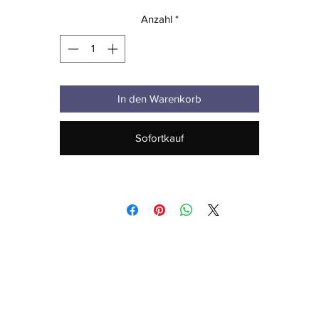
 • Vorgekrümmtes Visier
Anzahl
*
 • 6 gestickte Ösen
 • Verstellbarer, versenkbarer Riemenverschluss
 • Messingfarbene Tri-Glide-Schnalle
 • Blankoprodukt aus Bangladesch
In den Warenkorb
Sofortkauf