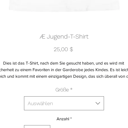
Æ Jugend-T-Shirt
Preis
25,00 $
Dies ist das T-Shirt, nach dem Sie gesucht haben, und es wird mit 
cherheit zu einem Favoriten in der Garderobe jedes Kindes. Es ist leicht
ich und kommt mit einem einzigartigen Design, das sich überall von d
Masse abhebt!
Größe
*
 • 100 % weiche Jersey-Baumwolle
Auswählen
48 % Polyester
Anzahl
*
Baumwolle, 10 % Polyester