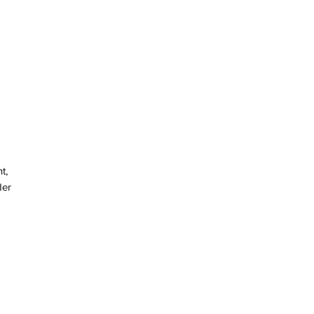
, 
er 