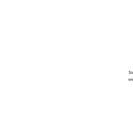
Si
we
 • Melierte Farben sind 52 % gekämmte und ringgesponnene Baumwolle, 
 • Athletic Heather besteht zu 90 % aus gekämmter und ringgesponnener 