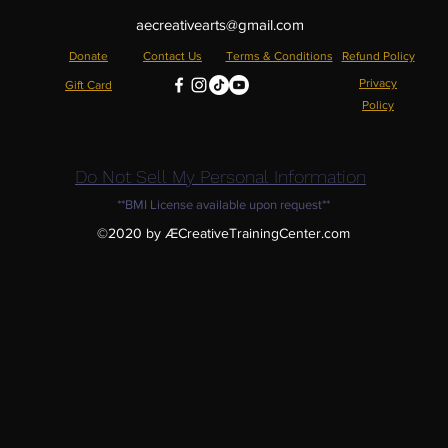
aecreativearts@gmail.com
Donate
Contact Us
Terms & Conditions
Refund Policy
Privacy
Gift Card
Policy
Do Not Sell My Personal Information
**BMI License available upon request**
©2020 by ÆCreativeTrainingCenter.com