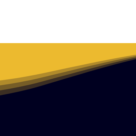
Æ estudios
New Page
New Page
Æ CREA