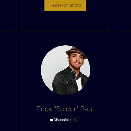
Reservar ahora
Explorar planes
Erick "Spider" Paul
Disponible online