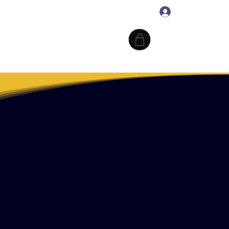
Iniciar sesión
TIVE ARTS
Æ ROPA
More