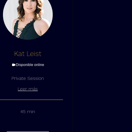
Kat Leist
Disponible online
Private Session
Leer más
45 min