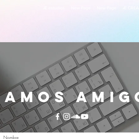
Æ estudios
New Page
New Page
Æ CREA
eamos amig