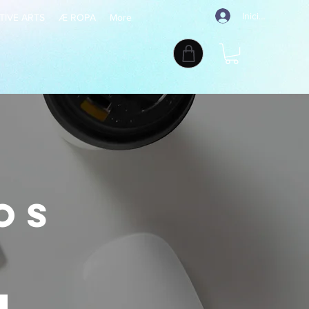
Iniciar sesión
TIVE ARTS
Æ ROPA
More
os