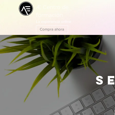
Æ Centro de
formación
La experiencia online
Compra ahora
s