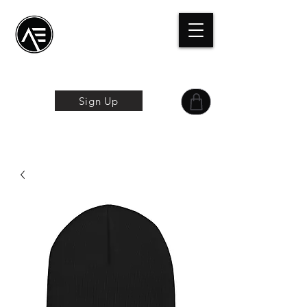
Æ Centro de
formación
La experiencia
online
Sign Up