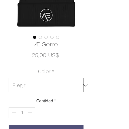
Æ Gorro
Precio
25,00 US$
Color
*
Cantidad
*