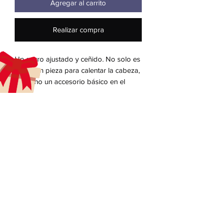
Agregar al carrito
Realizar compra
Un gorro ajustado y ceñido. No solo es 
una gran pieza para calentar la cabeza, 
sino un accesorio básico en el 
guardarropa de cualquier persona.
 100% acrílico turbo
 12 "de largo
aecreativearts@gmail.com
 Hipoalergénico 
Donate
 Estilo unisex
Gift Card
Contact Us
Terms & Conditions
Refund Policy