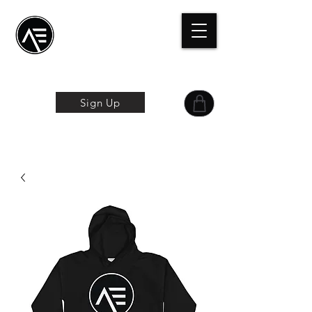
Æ Centro de
formación
La experiencia
online
Sign Up