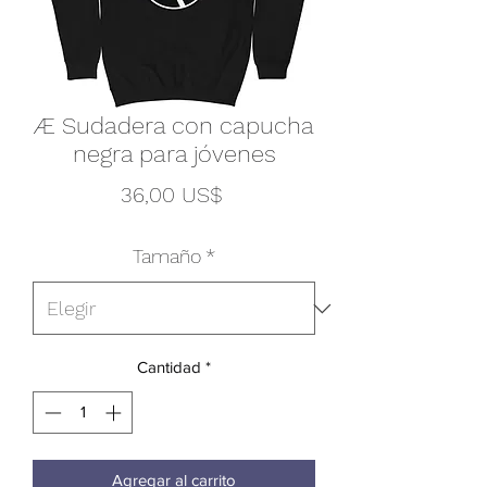
Æ Sudadera con capucha
negra para jóvenes
Precio
36,00 US$
Tamaño
*
Cantidad
*
Agregar al carrito