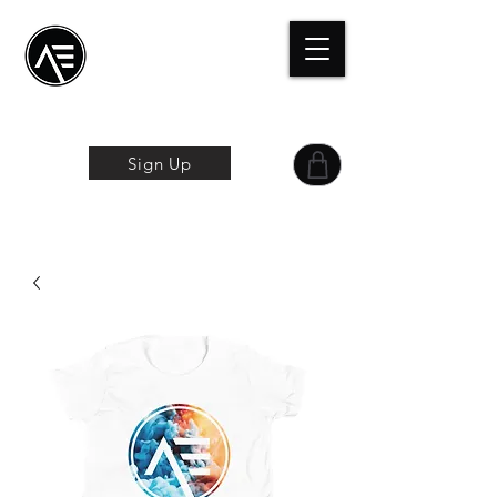
Æ Centro de
formación
La experiencia
online
Sign Up