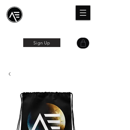
Æ Centro de
formación
La experiencia
online
Sign Up