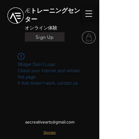
Æトレーニングセン
ター
オンライン体験
Sign Up
Widget Didn’t Load
Check your internet and refresh
this page.
If that doesn’t work, contact us.
aecreativearts@gmail.com
Donate