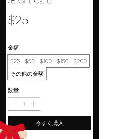
Æ Gift Card
$25
金額
$25
$50
$100
$150
$200
その他の金額
数量
今すぐ購入