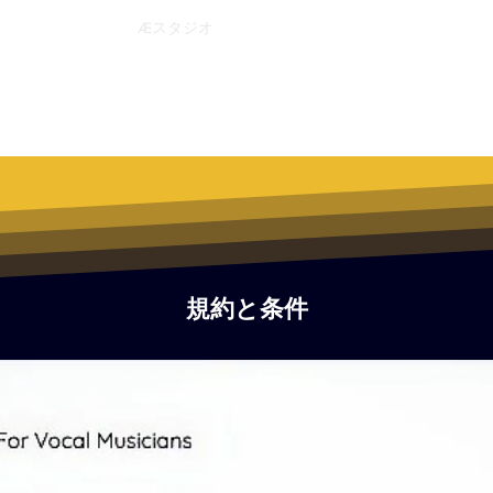
Æスタジオ
New Page
New Page
Æ CREATI
規約と条件