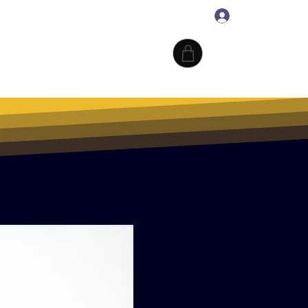
ログイン
VE ARTS
Æアパレル
More