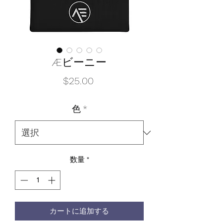
Æビーニー
価
$25.00
格
色
*
数量
*
カートに追加する