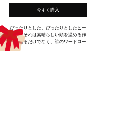
今すぐ購入
ぴったりとした、ぴったりとしたビー
ニー。それは素晴らしい頭を温める作
品であるだけでなく、誰のワードロー
ブの定番アクセサリーでもあります。
 100％ターボアクリル
長さ12 "
aecreativearts@gmail.com
低アレルギー性 
Donate
ユニセックススタイル
Gift Card
Contact Us
Terms & Conditions
Refund Policy
Privacy Policy