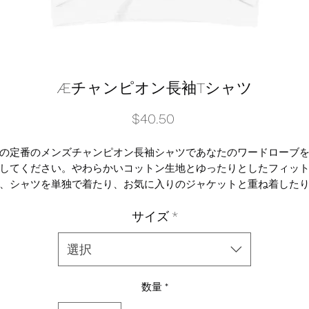
Æチャンピオン長袖Tシャツ
価
$40.50
格
の定番のメンズチャンピオン長袖シャツであなたのワードローブ
してください。やわらかいコットン生地とゆったりとしたフィッ
、シャツを単独で着たり、お気に入りのジャケットと重ね着した
きます。さらに、左袖にチャンピオン「C」のロゴが追加されてい
サイズ
*
す。
 • 綿100
選択
 •テーピングされたクルーネック
•裾はダブルニードルステッチ
数量
*
•リブ編みの袖口