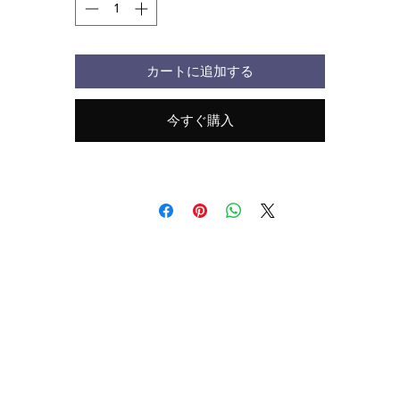
•左袖にチャンピオン「C」のロゴ
カートに追加する
今すぐ購入