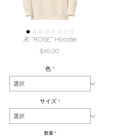
Æ "ROSE" Hoodie
価
$45.00
格
色
*
サイズ
*
数量
*