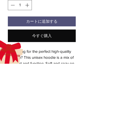
カートに追加する
今すぐ購入
Looking for the perfect high-quality 
hoodie? This unisex hoodie is a mix of 
comfort and function. Soft and cozy on 
the inside, sleek and stylish on the 
outside.
• Unisex fit
aecreativearts@gmail.com
• 80% cotton, 20% polyester blend 
Donate
fleece
• 100% cotton face
Gift Card
• Fabric weight: 8.5 oz./yd² (280 g/m²)
Contact Us