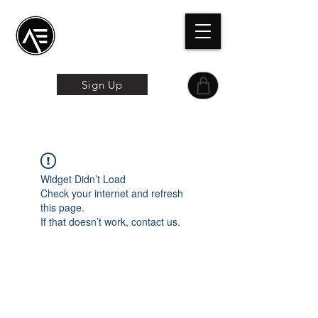
Æトレーニングセン
ター
オンライン体験
Sign Up
Widget Didn’t Load
Check your internet and refresh
this page.
If that doesn’t work, contact us.