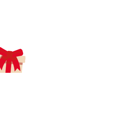
aecreativearts@gmail.com
Donate
Gift Card
Contact Us